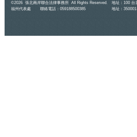
©2026 張北兩岸聯合法律事務所 All Rights Reserved.
地址：100 台北市
龍 正宮逼問...他賭氣變鐵證
福州代表處
聯絡電話：059188500385
地址：35000
2026.07.29
7.3萬件寶可夢、Switch周邊都假貨！
新北「電玩三兄弟」侵權千萬
2026.07.29
「拳頭塞嘴8分鐘」凌虐女兵 陸軍
269旅女中士被起訴求重刑
2026.05.20
洗錢「美女律師」意外扯出慈濟疫苗
牟利內情 爆掏空港商4000萬
2026.05.20
謝宜容涉貪二審判刑4年6月 高檢署
認量刑妥適不上訴
2026.05.19
全家毆打他1人！徒手揍臉、槌子敲腳
趾 9歲童全身傷逃超商求救
2026.05.19
女隆鼻順利右腿神經卻受損 「過失