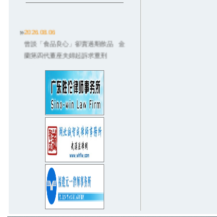
2026.08.06
曾談「食品良心」卻賣過期飲品 金
蘭第四代董座夫婦起訴求重刑
2026.08.06
德朗火鍋招牌雞湯燙傷3歲童！店員違
規卻起訴老闆 結局大逆轉
2026.08.03
獨／配合社宅被騙！數百房東悲喊
「因政府才信兆基」：救救我們
2026.08.03
無照撞死癌末婦...嗆「坐救護車就沒
事」 6度酒駕男重判8年
2026.07.31
師請全班飲料…她沒喝到！家長控霸
凌「從小四告到國一」法官狠電
2026.07.31
紐約按摩店女員工脫光幫台籍老闆抓