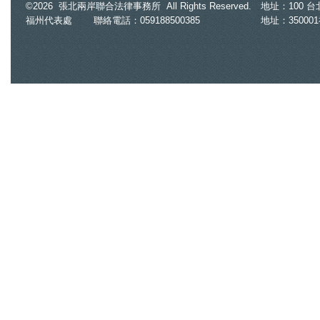
紐約按摩店女員工脫光幫台籍老闆抓
©2026 張北兩岸聯合法律事務所 All Rights Reserved.
地址：100 台北市
龍 正宮逼問...他賭氣變鐵證
福州代表處
聯絡電話：059188500385
地址：35000
2026.07.29
7.3萬件寶可夢、Switch周邊都假貨！
新北「電玩三兄弟」侵權千萬
2026.07.29
「拳頭塞嘴8分鐘」凌虐女兵 陸軍
269旅女中士被起訴求重刑
2026.05.20
謝宜容涉貪二審判刑4年6月 高檢署
認量刑妥適不上訴
2026.05.20
洗錢「美女律師」意外扯出慈濟疫苗
牟利內情 爆掏空港商4000萬
2026.05.19
女隆鼻順利右腿神經卻受損 「過失
傷害」2醫師沒事護理師扛責
2026.05.19
全家毆打他1人！徒手揍臉、槌子敲腳