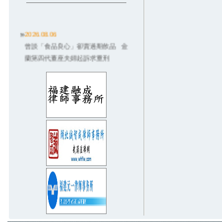
2026.08.06
曾談「食品良心」卻賣過期飲品 金
蘭第四代董座夫婦起訴求重刑
2026.08.06
德朗火鍋招牌雞湯燙傷3歲童！店員違
規卻起訴老闆 結局大逆轉
2026.08.03
獨／配合社宅被騙！數百房東悲喊
「因政府才信兆基」：救救我們
2026.08.03
無照撞死癌末婦...嗆「坐救護車就沒
事」 6度酒駕男重判8年
2026.07.31
師請全班飲料…她沒喝到！家長控霸
凌「從小四告到國一」法官狠電
2026.07.31