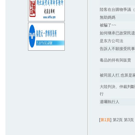
2026.08.03
陸客在台購物爭議（
無照撞死癌末婦...嗆「坐救護車就沒
無助媽媽
事」 6度酒駕男重判8年
被騙了~~
2026.07.31
如何继承已故荣民遗
師請全班飲料…她沒喝到！家長控霸
是东方公司法
凌「從小四告到國一」法官狠電
告訴人不願接受民事
2026.07.31
紐約按摩店女員工脫光幫台籍老闆抓
毒品的持有與販賣
龍 正宮逼問...他賭氣變鐵證
2026.07.29
被同居人打,也算是
7.3萬件寶可夢、Switch周邊都假貨！
新北「電玩三兄弟」侵權千萬
大陸判決、仲裁判斷
2026.07.29
行
「拳頭塞嘴8分鐘」凌虐女兵 陸軍
遺囑執行人
269旅女中士被起訴求重刑
2026.05.20
[
第1頁
]
第2頁
第3頁
謝宜容涉貪二審判刑4年6月 高檢署
認量刑妥適不上訴