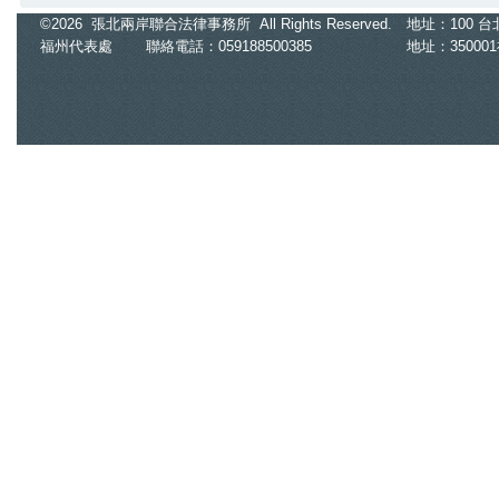
2026.05.20
©2026 張北兩岸聯合法律事務所 All Rights Reserved.
地址：100 台北市
洗錢「美女律師」意外扯出慈濟疫苗
福州代表處
聯絡電話：059188500385
地址：35000
牟利內情 爆掏空港商4000萬
2026.05.19
女隆鼻順利右腿神經卻受損 「過失
傷害」2醫師沒事護理師扛責
2026.05.19
全家毆打他1人！徒手揍臉、槌子敲腳
趾 9歲童全身傷逃超商求救
2026.05.18
理化師製上億元毒品！辯「只是解答
疑惑」 法官打臉判7年9月
2026.05.18
女店員POS收銀機刪單「78天A走47
萬」 老闆鷹眼發現這下慘了
2026.05.13
假發票墊高報價 兩上櫃公司「內
鬼」聯手6年暗槓千萬遭移送
2026.05.13