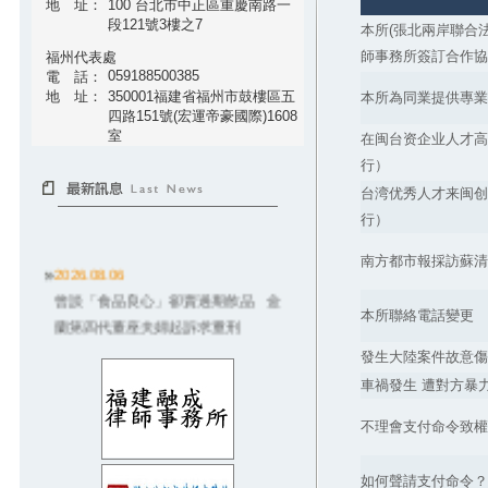
地 址：
100 台北市中正區重慶南路一
段121號3樓之7
本所(張北兩岸聯合
師事務所簽訂合作協
福州代表處
059188500385
電 話：
地 址：
350001福建省福州市鼓樓區五
本所為同業提供專業
四路151號(宏運帝豪國際)1608
室
在闽台资企业人才高
行）
台湾优秀人才来闽创
行）
南方都市報採訪蘇清
2026.08.06
曾談「食品良心」卻賣過期飲品 金
本所聯絡電話變更
蘭第四代董座夫婦起訴求重刑
2026.08.06
發生大陸案件故意傷
德朗火鍋招牌雞湯燙傷3歲童！店員違
車禍發生 遭對方暴
規卻起訴老闆 結局大逆轉
不理會支付命令致權
2026.08.03
獨／配合社宅被騙！數百房東悲喊
如何聲請支付命令？
「因政府才信兆基」：救救我們