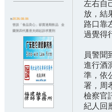
左右自
放，結
2026.08.06
路口靠
曾談「食品良心」卻賣過期飲品 金
蘭第四代董座夫婦起訴求重刑
過覺得
2026.08.06
德朗火鍋招牌雞湯燙傷3歲童！店員違
規卻起訴老闆 結局大逆轉
員警聞
2026.08.03
獨／配合社宅被騙！數百房東悲喊
進行酒
「因政府才信兆基」：救救我們
2026.08.03
準，依
無照撞死癌末婦...嗆「坐救護車就沒
署，周
事」 6度酒駕男重判8年
2026.07.31
檢察官
師請全班飲料…她沒喝到！家長控霸
凌「從小四告到國一」法官狠電
紀人回
2026.07.31