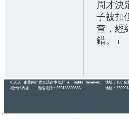
周才決
紐約按摩店女員工脫光幫台籍老闆抓
龍 正宮逼問...他賭氣變鐵證
子被扣
2026.07.29
7.3萬件寶可夢、Switch周邊都假貨！
查，經
新北「電玩三兄弟」侵權千萬
2026.07.29
錯。」
「拳頭塞嘴8分鐘」凌虐女兵 陸軍
269旅女中士被起訴求重刑
2026.05.20
謝宜容涉貪二審判刑4年6月 高檢署
認量刑妥適不上訴
2026.05.20
©2026 張北兩岸聯合法律事務所 All Rights Reserved.
地址：100 台北市
洗錢「美女律師」意外扯出慈濟疫苗
福州代表處
聯絡電話：059188500385
地址：35000
牟利內情 爆掏空港商4000萬
2026.05.19
女隆鼻順利右腿神經卻受損 「過失
傷害」2醫師沒事護理師扛責
2026.05.19
全家毆打他1人！徒手揍臉、槌子敲腳