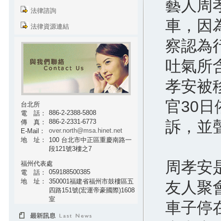
藝人周
法律諮詢
車，因
法律資源連結
察認為
吐氣所
孝安被
官30
台北所
886-2-2388-5808
電 話：
886-2-2331-6773
訴，並
傳 真：
over.north@msa.hinet.net
E-Mail：
地 址：
100 台北市中正區重慶南路一
段121號3樓之7
周孝安
福州代表處
059188500385
電 話：
地 址：
350001福建省福州市鼓樓區五
友人聚
四路151號(宏運帝豪國際)1608
室
車子停