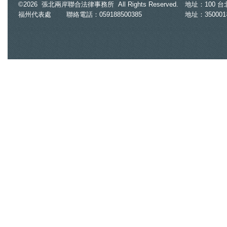
紐約按摩店女員工脫光幫台籍老闆抓
©2026 張北兩岸聯合法律事務所 All Rights Reserved.
地址：100 台北市
福州代表處
聯絡電話：059188500385
地址：35000
龍 正宮逼問...他賭氣變鐵證
2026.07.29
7.3萬件寶可夢、Switch周邊都假貨！
新北「電玩三兄弟」侵權千萬
2026.07.29
「拳頭塞嘴8分鐘」凌虐女兵 陸軍
269旅女中士被起訴求重刑
2026.05.20
洗錢「美女律師」意外扯出慈濟疫苗
牟利內情 爆掏空港商4000萬
2026.05.20
謝宜容涉貪二審判刑4年6月 高檢署
認量刑妥適不上訴
2026.05.19
全家毆打他1人！徒手揍臉、槌子敲腳
趾 9歲童全身傷逃超商求救
2026.05.19
女隆鼻順利右腿神經卻受損 「過失