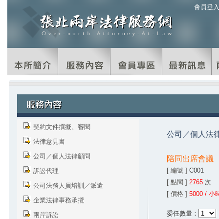
會員登
契約文件撰擬、審閱
公司／個人法
法律意見書
公司／個人法律顧問
陪同出席會議
[ 編號 ]
C001
訴訟代理
[ 點閱 ]
2765
次
公司法務人員培訓／派遣
[ 價格 ]
5000 / 
企業法律事務承攬
委任數量：
兩岸訴訟