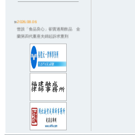
2026.08.06
曾談「食品良心」卻賣過期飲品 金
蘭第四代董座夫婦起訴求重刑
2026.08.06
德朗火鍋招牌雞湯燙傷3歲童！店員違
規卻起訴老闆 結局大逆轉
2026.08.03
獨／配合社宅被騙！數百房東悲喊
「因政府才信兆基」：救救我們
2026.08.03
無照撞死癌末婦...嗆「坐救護車就沒
事」 6度酒駕男重判8年
2026.07.31
師請全班飲料…她沒喝到！家長控霸
凌「從小四告到國一」法官狠電
2026.07.31