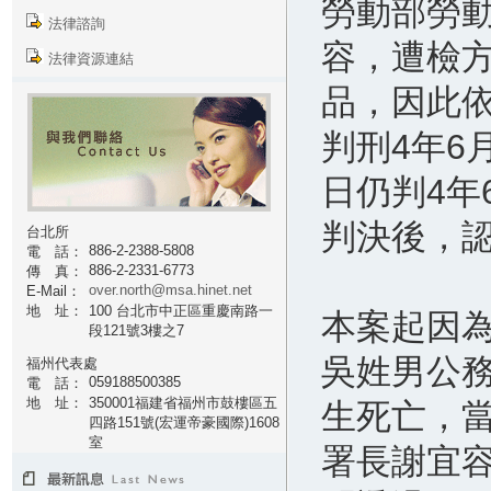
勞動部勞
法律諮詢
容，遭檢
法律資源連結
品，因此
判刑4年6
日仍判4年
判決後，
台北所
886-2-2388-5808
電 話：
886-2-2331-6773
傳 真：
over.north@msa.hinet.net
E-Mail：
地 址：
100 台北市中正區重慶南路一
本案起因
段121號3樓之7
吳姓男公務
福州代表處
059188500385
電 話：
地 址：
350001福建省福州市鼓樓區五
生死亡，
四路151號(宏運帝豪國際)1608
室
署長謝宜