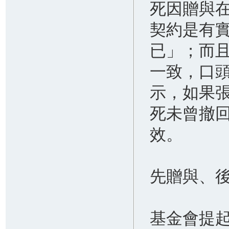
死因贈與
龍 正宮逼問...他賭氣變鐵證
2026.07.29
契約是有
7.3萬件寶可夢、Switch周邊都假貨！
新北「電玩三兄弟」侵權千萬
已」；而
2026.07.29
一致，口
「拳頭塞嘴8分鐘」凌虐女兵 陸軍
269旅女中士被起訴求重刑
示，如果
2026.05.20
謝宜容涉貪二審判刑4年6月 高檢署
死未曾撤
認量刑妥適不上訴
效。
2026.05.20
洗錢「美女律師」意外扯出慈濟疫苗
牟利內情 爆掏空港商4000萬
2026.05.19
先贈與、
女隆鼻順利右腿神經卻受損 「過失
傷害」2醫師沒事護理師扛責
2026.05.19
基金會提
全家毆打他1人！徒手揍臉、槌子敲腳
趾 9歲童全身傷逃超商求救