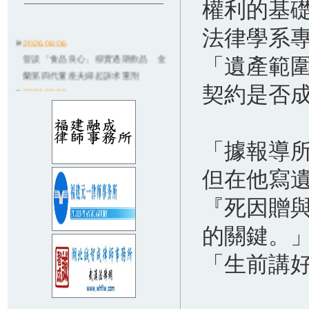
權利的基
法律學系
2026.08.06
曾談「食品良心」卻賣過期飲品 金
「遺產範
蘭第四代董座夫婦起訴求重刑
2026.08.06
契約是否
德朗火鍋招牌雞湯燙傷3歲童！店員違
規卻起訴老闆 結局大逆轉
2026.08.03
「據報導
獨／配合社宅被騙！數百房東悲喊
「因政府才信兆基」：救救我們
但在他寫
2026.08.03
『死因贈
無照撞死癌末婦...嗆「坐救護車就沒
事」 6度酒駕男重判8年
的關鍵。
2026.07.31
師請全班飲料…她沒喝到！家長控霸
「生前講
凌「從小四告到國一」法官狠電
2026.07.31
紐約按摩店女員工脫光幫台籍老闆抓