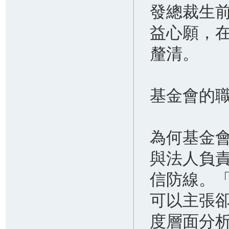
2026.05.08
發總裁生
不讓公益人走茶涼！張榮發基金會開
益心願，
啟訴訟 主張「死因贈與」捍衛百億
慈善資產
釐清。
2026.05.08
正妹遊基隆彩色屋！漁工躲樓梯偷拍
裙底 民眾對面用餐錄下報警
基金會的
為何基金
與法人負
信防線。
可以主張
度層面分