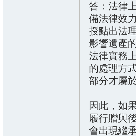
答：法律
2026.05.18
理化師製上億元毒品！辯「只是解答
備法律效
疑惑」 法官打臉判7年9月
授點出法
2026.05.18
女店員POS收銀機刪單「78天A走47
影響遺產
萬」 老闆鷹眼發現這下慘了
2026.05.13
法律實務
假發票墊高報價 兩上櫃公司「內
鬼」聯手6年暗槓千萬遭移送
的處理方
2026.05.13
部分才屬
軍營內兩度性侵同袍！2人都染梅毒
淫男二審遭判6年6月
2026.05.12
疲勞駕駛撞國道車陣！貨櫃車司機釀3
因此，如
死2傷慘劇 二審仍判3年
履行贈與
2026.05.12
南投男刺死鄰居還想再殺家屬 法官
會出現繼
裁定延押2個月