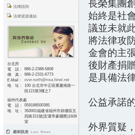
長榮集團
法律諮詢
始終是社
法律資源連結
議並未就
將法律攻
金會的主
後財產捐
台北所
886-2-2388-5808
電 話：
886-2-2331-6773
是具備法
傳 真：
over.north@msa.hinet.net
E-Mail：
地 址：
100 台北市中正區重慶南路一
段121號3樓之7
公益承諾
福州代表處
059188500385
電 話：
地 址：
350001福建省福州市鼓樓區五
四路151號(宏運帝豪國際)1608
室
外界質疑