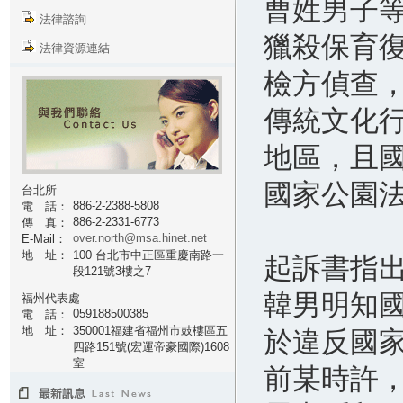
曹姓男子
法律諮詢
獵殺保育
法律資源連結
檢方偵查
傳統文化
地區，且
國家公園
台北所
886-2-2388-5808
電 話：
886-2-2331-6773
傳 真：
over.north@msa.hinet.net
E-Mail：
地 址：
100 台北市中正區重慶南路一
起訴書指出
段121號3樓之7
韓男明知
福州代表處
059188500385
電 話：
地 址：
350001福建省福州市鼓樓區五
於違反國家
四路151號(宏運帝豪國際)1608
室
前某時許，