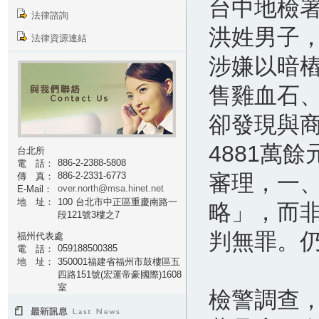
台中地檢
法律諮詢
洪姓男子
法律資源連結
涉嫌以暗
售雞血石
卻發現與商
4881萬
台北所
886-2-2388-5808
電 話：
886-2-2331-6773
審理，一
傳 真：
over.north@msa.hinet.net
E-Mail：
地 址：
100 台北市中正區重慶南路一
略」，而
段121號3樓之7
判無罪。
福州代表處
059188500385
電 話：
地 址：
350001福建省福州市鼓樓區五
四路151號(宏運帝豪國際)1608
室
檢警調查，