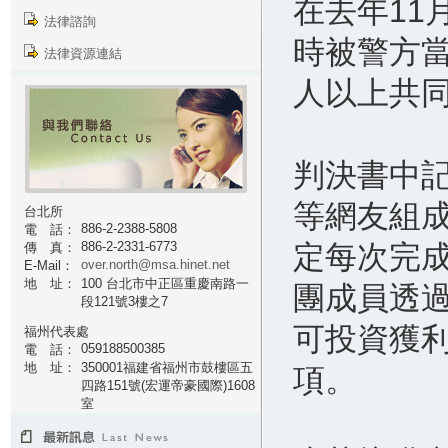
在去年11
法律諮詢
時被警方
法律資源連結
人以上共
判決書中記
等網友組
台北所
886-2-2388-5808
電 話：
886-2-2331-6773
定每次完成
傳 真：
over.north@msa.hinet.net
E-Mail：
地 址：
100 台北市中正區重慶南路一
團成員透
段121號3樓之7
可投資獲利
福州代表處
059188500385
電 話：
地 址：
350001福建省福州市鼓樓區五
項。
四路151號(宏運帝豪國際)1608
室